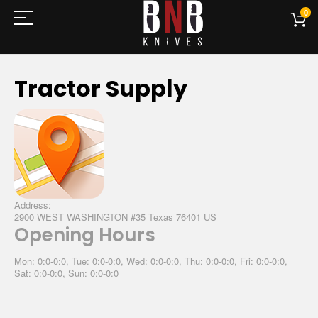
0
Tractor Supply
Address:
2900 WEST WASHINGTON #35 Texas 76401 US
Opening Hours
Mon: 0:0-0:0, Tue: 0:0-0:0, Wed: 0:0-0:0, Thu: 0:0-0:0, Fri: 0:0-0:0,
Sat: 0:0-0:0, Sun: 0:0-0:0