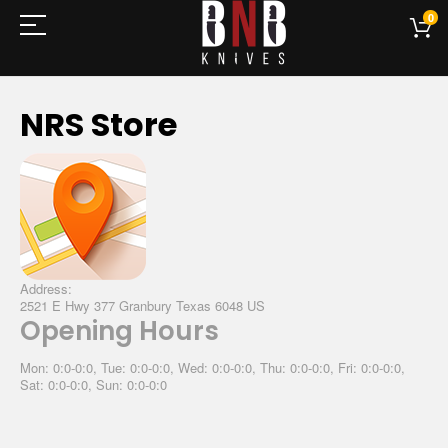
0
NRS Store
Address:
2521 E Hwy 377 Granbury Texas 6048 US
Opening Hours
Mon: 0:0-0:0, Tue: 0:0-0:0, Wed: 0:0-0:0, Thu: 0:0-0:0, Fri: 0:0-0:0,
Sat: 0:0-0:0, Sun: 0:0-0:0