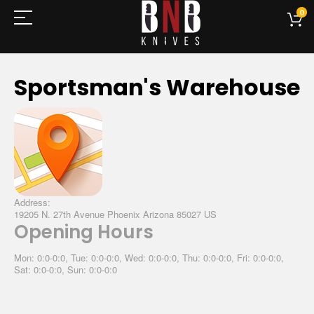
0
Sportsman's Warehouse
Address:
19205 N. 27th Avenue Phoenix Arizona 85027 US
Opening Hours
Mon: 0:0-0:0, Tue: 0:0-0:0, Wed: 0:0-0:0, Thu: 0:0-0:0, Fri: 0:0-0:0,
Sat: 0:0-0:0, Sun: 0:0-0:0