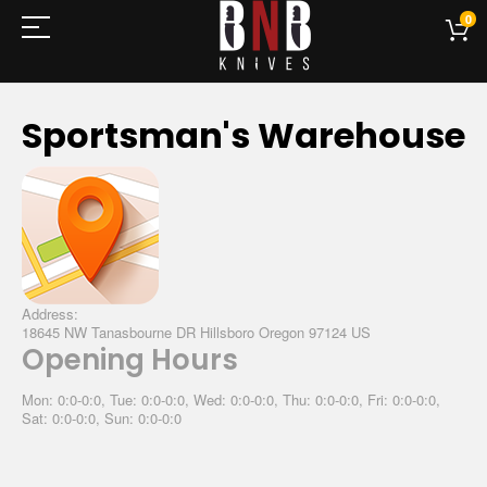
0
Sportsman's Warehouse
Address:
18645 NW Tanasbourne DR Hillsboro Oregon 97124 US
Opening Hours
Mon: 0:0-0:0, Tue: 0:0-0:0, Wed: 0:0-0:0, Thu: 0:0-0:0, Fri: 0:0-0:0,
Sat: 0:0-0:0, Sun: 0:0-0:0