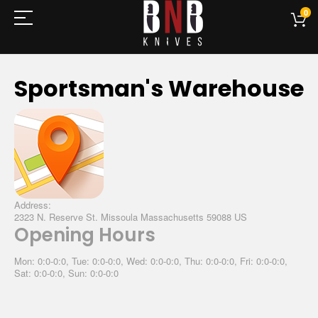
0
Sportsman's Warehouse
Address:
2323 N. Reserve St. Missoula Massachusetts 59088 US
Opening Hours
Mon: 0:0-0:0, Tue: 0:0-0:0, Wed: 0:0-0:0, Thu: 0:0-0:0, Fri: 0:0-0:0,
Sat: 0:0-0:0, Sun: 0:0-0:0