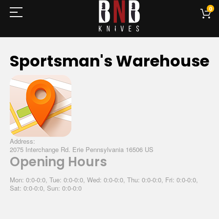
0
Sportsman's Warehouse
Address:
2075 Interchange Rd. Erie Pennsylvania 16506 US
Opening Hours
Mon: 0:0-0:0, Tue: 0:0-0:0, Wed: 0:0-0:0, Thu: 0:0-0:0, Fri: 0:0-0:0,
Sat: 0:0-0:0, Sun: 0:0-0:0