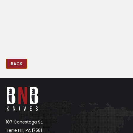
BACK
107 Conestoga St.
Terre Hill, PA 17581