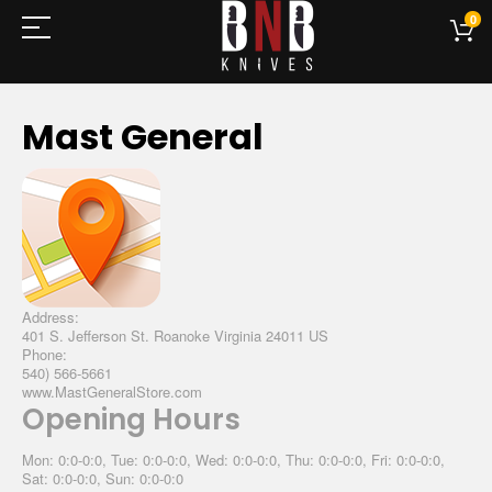
0
Mast General
Address:
401 S. Jefferson St. Roanoke Virginia 24011 US
Phone:
540) 566-5661
www.MastGeneralStore.com
Opening Hours
Mon: 0:0-0:0, Tue: 0:0-0:0, Wed: 0:0-0:0, Thu: 0:0-0:0, Fri: 0:0-0:0,
Sat: 0:0-0:0, Sun: 0:0-0:0