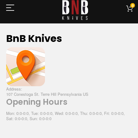
0
BnB Knives
Address:
107 Conestoga St. Terre Hill Pennsylvania US
Opening Hours
Mon: 0:0-0:0, Tue: 0:0-0:0, Wed: 0:0-0:0, Thu: 0:0-0:0, Fri: 0:0-0:0,
Sat: 0:0-0:0, Sun: 0:0-0:0