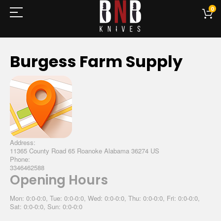
0
Burgess Farm Supply
Address:
11365 County Road 65 Roanoke Alabama 36274 US
Phone:
3346462588
Opening Hours
Mon: 0:0-0:0, Tue: 0:0-0:0, Wed: 0:0-0:0, Thu: 0:0-0:0, Fri: 0:0-0:0,
Sat: 0:0-0:0, Sun: 0:0-0:0